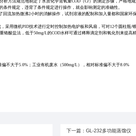
分析方法规范地制定了水质化学需氧量COD（Cr）的测定步骤，严格地
格的条件规定，违背了条件规定进行操作，就会影响测定的准确性。
回流加热微沸2小时的消解操作，试剂溶液的配制和加入量都和国家环保部(H
，采用微机PID技术进行定时控制加热电炉板和风扇，可对12个圆柱瓶/
17)重铬酸盐法，低于50mg/L的COD水样可通过稀释滴定剂和氧化剂来提高
不大于5.0%；工业有机废水（500mg/L），相对标准偏不大于8.0%
下一篇：
GL-232多功能蒸馏仪