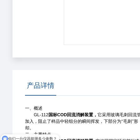
产品详情
一、概述
GL-112
国标COD回流消解装置
，
它采用玻璃毛刺回流
加入，阻止了样品中轻组分的瞬间挥发，下部分为“毛刺”
却。
二、主要特点
你们一台仪器能测多少参数？