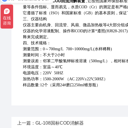
GL-112
国标COD回流消解装置
,它按照国家环保部标准
量等条件指标。显而易见，水质COD（Cr）的测定是有严
它遵循了标准（ISO）和国家标准（GB）的基本原则，保证了
三、仪器结构
仪器主要由机身、回流管、风扇、微晶加热板等4大部分组成
仪器的化学溶液配制、操作和COD的计算*遵照(HJ828-20
释来完成测定。
四、技术规格：
测量范围：0～700mg/L 700~10000mg/L(水样稀释)
测量时间：不大于2小时
测量误差：邻苯二甲酸氢钾标准溶液（500mg/L），相对标准偏
环境温度：室温～40℃
电源电压：220V 50HZ
加热功率：1500-2000W （AC 220V±22V,50HZ）
样品数量:12个（采用24#磨口250ml锥形瓶）
上一篇：
GL-108国标COD消解器