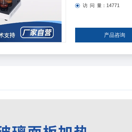
访 问 量：
14771
产品咨询