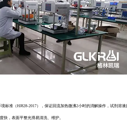
）和环境标准（HJ828-2017），保证回流加热微沸2小时的消解操作，
速度快，表面平整光滑易清洗、维护。