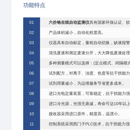
功能特点
0
1
六价铬在线自动监测仪
具有国家环保认证、软
0
2
产品体积减小，自动化程度高。
0
3
仪器具有自动标定，量程自动切换，缺液报警
0
4
清洗废液和测定废液分开，
大大
降低废液处理
0
5
多种测量模式可以选择：(定点模式、间隔模
0
6
试剂配
方
，对离
子
、浊度、
色
度等抗
干
扰能
力
0
7
试剂用量减小，为运维服务节省更多成本
。
0
8
进
口
光电定量装置，可靠稳定，抗
干
扰能
力
强
0
9
进口冷光源，光强无衰减，寿命可达10年以
1
0
接收器采
用
进
口
原件，精度
高
，温漂
小
。
1
1
控制系统采
用西门子
PLC技术，抗
干
扰能
力
强