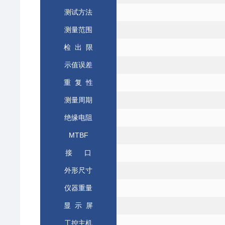
测试方法
测量范围
检 出 限
示值误差
重 复 性
测量周期
绝缘电阻
MTBF
接
口
外形尺寸
仪器重量
显
示
屏
工控主机