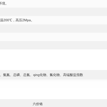
环境。
。
温200℃，
高
压2Mpa。
D、氨氮、总磷、总氮、qing化物、氟化物、⾼锰酸盐指数
铜、镍、铁、锌、六价铬、总铬、总砷、锰、银、镉
六价铬