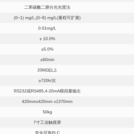
二苯碳酰二肼分光光度法
(0~1) mg/L,(0~8) mg/L(量程可扩展)
0.01mg/L
± 10.0%
≤5.0%
≤60min
20MΩ以上
≥720h/次
RS232或RS485,4-20mA模拟量输出
420mmx420mm x1370mm
50
kg
7寸工业触摸屏
安全可靠PLC