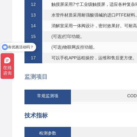
1
2
触摸屏采
用
7
寸工
业级触摸屏，适应各种复杂
1
3
水
管件材质采
用
耐强酸强碱的进
口
PTFE材料
1
4
消解室采
用一
体阀设计，密封效果好。可耐
高
1
5
(可选)打印功能。
有优惠活动吗？
16
(可选)物联网反控功能。
我想了解价格
1
7
可以
手
机APP远程操控，运维和售后更
方
便。
监测项目
常规监测项
CO
重金属监测项
技术指标
检测参数