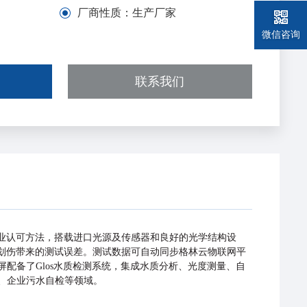
厂商性质：
生产厂家
微信咨询
联系我们
业认可⽅法，搭载进⼝光源及传感器和良好的光学结构设
壁划伤带来的测试误差。测试数据可⾃动同步格林云物联⽹平
屏配备
了Glos⽔质检测系统，集成⽔质分析、光度测量、⾃
、企业污⽔⾃检等领域。