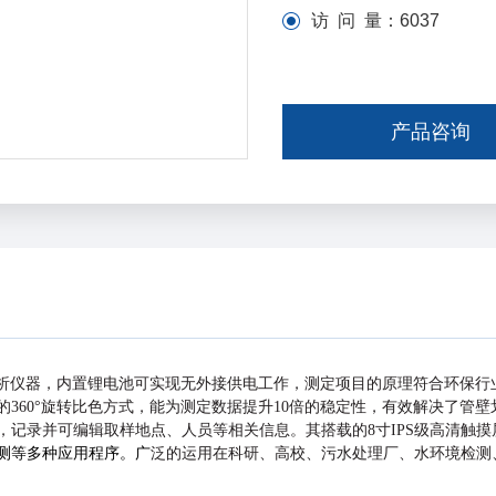
访 问 量：
6037
产品咨询
析仪器，内置锂电池可实现⽆外接供电⼯作，测定项⽬的原理符合环
保⾏
60°旋转
⽐⾊⽅式，能为测定数据提升10倍的稳定性，有效解决了管
记录并可编辑取样地点、⼈员等相关信息。其搭载的8⼨IPS级⾼清触摸
测等多种应⽤程序。⼴
泛的运⽤在科研、⾼校、污⽔处理⼚、⽔环境检测