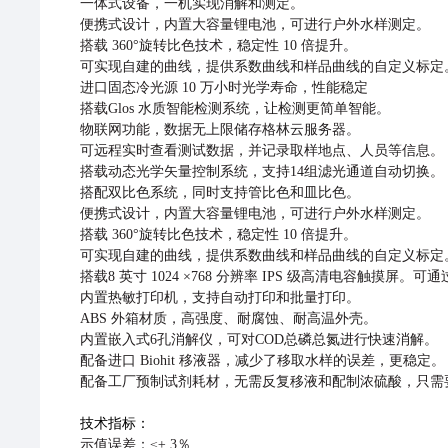
⼀体式设备，⼀机实现消解和测定。
便携式设计，内置⼤容量锂电池，可进⾏户外⽔样测定。
搭载 360°旋转⽐⾊技术，稳定性 10 倍提升。
线，提供系数曲线和样品曲线的⾃定义标定
可实现⾃建的曲
进⼝固态冷光源 10 万⼩时光学寿命，性能稳定
搭载Glos ⽔质智能检测系统，让检测更简单智能。
物联⽹功能，数据⽆上限储存格林云服务器。
可远程实时查看测试数据，并记录取样地点、⼈员等信息。
搭载动态光学⽮量控制系统，⽀持14组滤光通道⾃动切换。
搭配双⽐⾊系统，同时⽀持管⽐⾊和⽫⽐⾊。
便携式设计，内置⼤容量锂电池，可进⾏户外⽔样测定。
搭载 360°旋转⽐⾊技术，稳定性 10 倍提升。
线，提供系数曲线和样品曲线的⾃定义标定
可实现⾃建的曲
搭载8 英⼨ 1024 ×768 分辨率 IPS 级⾼清电容触摸屏
内置热敏打印机，⽀持⾃动打印和批量打印。
ABS 外箱材质，⾼强度、耐腐蚀、耐⾼温外壳。
内置嵌⼊式6孔消解仪，可对COD总磷总氮进⾏快速消解。
配备进⼝ Biohit 移液器，减少了移取⽔样的误差，更稳定。
配备⼯⼚预制试剂耗材，⽆需反复移液和配制浓硫酸，
只需
技术指标：
示值误差：≤± 3％