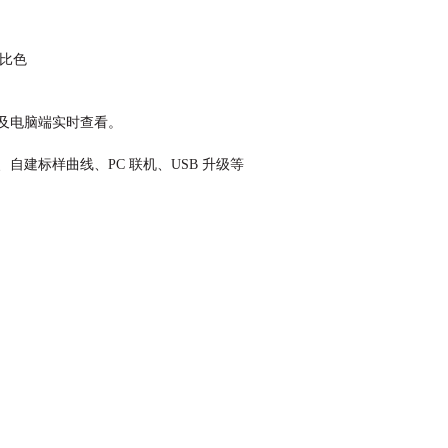
⽫⽐⾊
及电脑端实时查看。
、
⾃
建标样曲线、PC 联机、USB 升级等