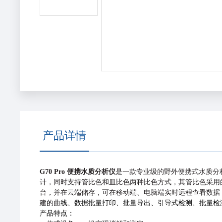
产品详情
G70 Pro
便携水质分析仪
是⼀款专业级的野外便携式⽔质分
计，同时⽀持管⽐⾊和⽫⽐⾊两种⽐⾊⽅式，其管⽐⾊采⽤的3
台，并在云
端
储存，可在移动端、电脑端实时远程查看数据，
线、数据批量打印、批量导出、引导式检测、批量检
建的曲
产品特点：