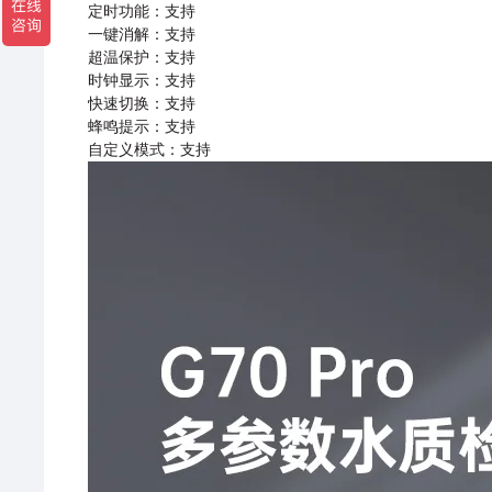
定时功能：⽀持
⼀键消解：⽀持
超温保护：⽀持
时钟显示：⽀持
快速切换：⽀持
蜂鸣提示：⽀持
⾃定义模式：⽀持