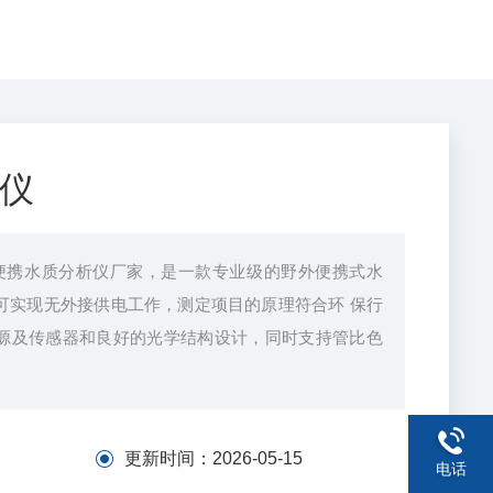
仪
Pro便携水质分析仪厂家，是⼀款专业级的野外便携式⽔
可实现⽆外接供电⼯作，测定项⽬的原理符合环 保⾏
源及传感器和良好的光学结构设计，同时⽀持管⽐⾊
更新时间：
2026-05-15
电话