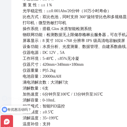
重 复 性：≤± 1％
光学稳定性：≤±0.001Abs/20分钟（10万⼩时寿命）
⽐⾊⽅式：双⽐⾊池，同时⽀持 360°旋转管⽐⾊和多规格
打印机：微型热敏打印机
操作系统：搭载 Glos ⽔质智能检测系统
储存格林云服务器，
物联⽹功能：检测数据⽆上限
可
在⼿机
屏幕显示：8 英⼨ 1024 ×768 分辨率 IPS 级⾼清电容触摸屏
设备功能：⽔质分析、光度测量、数据管理、⾃建系数曲线
仪器电源：DC 12V，5A
⼯作环境：5-40℃，≤85%⽆冷凝
仪器尺⼨：420mm×340mm×180mm
仪器重量：约5.2kg
电池容量：20000mAH
满电消解次数：⼤消解7次
消解数量：6⽀
加热速度：6分钟升⾄100℃ / 13分钟升⾄165℃
消解容量：0-10mL
控温模式：智能PID温控
有优惠活动吗？
温控精度：±0.5℃
消解温度：35~199℃
温度补偿：⽀持