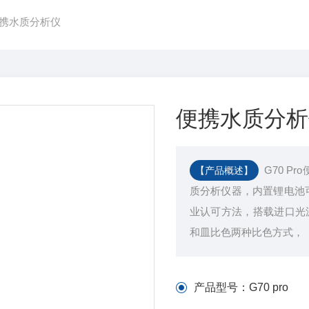
o便携水质分析仪
便携水质分析
G70 
【产品概述】
质分析仪器，内置锂电池
业认可⽅法，搭载进⼝光
和⽫⽐⾊两种⽐⾊⽅式，
产品型号：
G70 pro