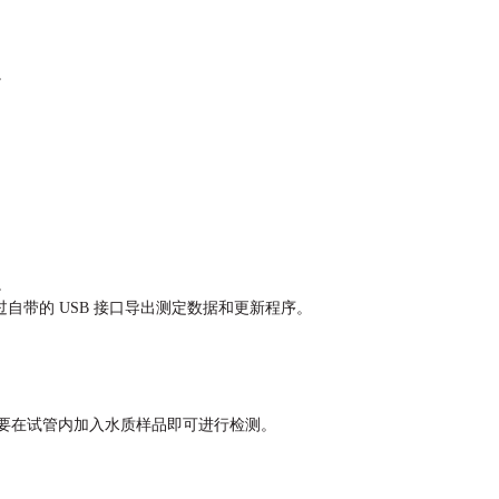
。
。
。可通过⾃带的 USB 接⼝导出测定数据和更新程序。
要在试管内加⼊⽔质样品即可进⾏检测。