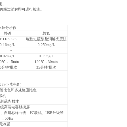
定。
再经过消解即可进行检测。
数水质分析仪
总磷
总氮
B11893-89
碱性过硫酸盐消解光度法
0-16mg/L
0-250mg/L
－
0.02mg/L
0.05mg/L
50℃，15min
120℃，30min
20分钟/批次
35分钟/批次
钟（10万小时寿命）
）管比色和多规格皿比色
印机
检测系统
技术
率IPS级高清电容触摸屏
、自建标样曲线、PC联机、USB升级等
），50Hz
%无冷凝