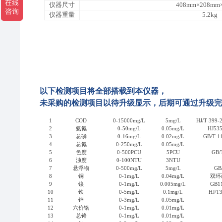
仪器尺寸
408mm×208mm
仪器重量
5.2kg
以下检测项目将全部搭载到本仪器，
未采购的检测项目以待升级显示，后期可通过升级完
序号
检测项目
检测量程
检测下限
1
COD
0-15000mg/L
5mg/L
HJ/T 3
2
氨氮
0-50mg/L
0.05mg/L
HJ5
3
总磷
0-16mg/L
0.02mg/L
GB/T
4
总氮
0-250mg/L
0.05mg/L
5
色度
0-500PCU
5PCU
GB
6
浊度
0-100NTU
3NTU
7
悬浮物
0-500mg/L
5mg/L
GB
8
铜
0-1mg/L
0.04mg/L
双环
9
镍
0-1mg/L
0.005mg/L
GB
10
铁
0-5mg/L
0.1mg/L
HJ/
11
锌
0-3mg/L
0.05mg/L
12
六价铬
0-1mg/L
0.01mg/L
13
总铬
0-1mg/L
0.01mg/L