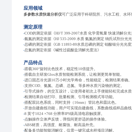
应用领域
多参数水质快速分析仪
可广泛应用于科研院所、污水工程、水环
测定原理
COD的测定
依据
《HJ/T 399-2007水质 化学需氧量 快速消解
•
氨氮的测定
依据
《HJ 535-2009 水质 氨氮的测定 纳氏试剂分光
•
总磷的测定依据
《
GB 11893-89水质总磷的测定 钼酸铵分光光
•
总氮的测定依据
《
碱性过硫酸盐消解光度法
》
•
产品特点
搭载360°旋转比色技术，稳定性10倍提升。
•
搭载自主研发Glos水质智能检测系统，让检测更简单智能。
•
进口固态冷光源10万小时光学寿命，性能稳定，检测结果准确。
•
支持COD、氨氮、总磷、总氮、等多种水质污染物的测定。
•
引导式操作，
的交互设计，让使用者初次上手便能轻松完成水质
•
检测结果自动打印、批量检测、引导检测模式等功能。
•
搭配双比色系统，同时支持（16mm）管比色和皿比色。
•
开放自建曲线功能，用户可实现自建曲
线，系数曲线或样品曲线
•
8 英寸1024 ×768 分辨率IPS级高清电容触摸屏。
•
点触操作立体声反馈，弹指间更舒适的操作体验。
•
ABS材质，高强度、耐腐蚀、耐高温外壳。
•
配备多功能智能消解仪，仅需一键完成水样项目消解。
•