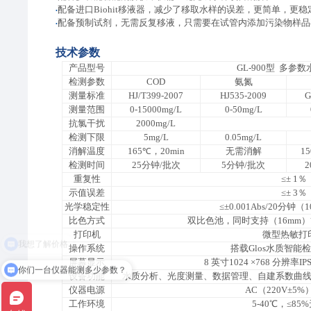
配备进口Biohit移液器，减少了移取水样的误差，更简单，更稳
•
配备预制试剂，无需反复移液，只需要在试管内添加污染物样品
•
技术参数
产品型号
GL-900型 多参
检测参数
COD
氨氮
测量标准
HJ/T399-2007
HJ535-2009
G
测量范围
0-15000mg/L
0-50mg/L
抗氯干扰
2000mg/L
检测下限
5mg/L
0.05mg/L
消解温度
165℃，20min
无需消解
1
检测时间
25分钟/批次
5分钟/批次
重复性
≤± 1％
示值误差
≤± 3％
光学稳定性
≤±0.001Abs/20分
比色方式
双比色池，同时支持（16mm
打印机
微型热敏打
操作系统
搭载Glos水质智能
屏幕显示
8 英寸1024 ×768 分辨
你们一台仪器能测多少参数？
设备功能
水质分析、光度测量、数据管理、自建系数曲线
仪器电源
AC（220V±5%
工作环境
5-40℃，≤85