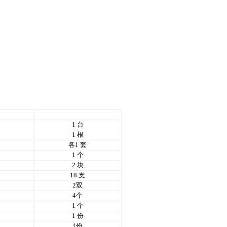
数量
1 台
1 根
各
1 套
1 个
2 块
18
支
2双
4
个
1 个
1 份
1份