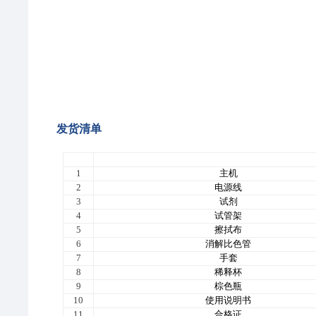
发货清单
序号
名称
1
主机
2
电源线
3
试剂
4
试管架
5
擦拭布
6
消解比色管
7
手套
8
稀释
杯
9
棕色瓶
10
使用说明书
11
合格证