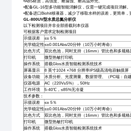
•ABS材质，高强度、耐腐蚀、耐高温外壳。
•配备GL-16型多功能智能消解仪，仅需一键完成项目消解。
•配备进口Biohit移液器，减少了移取水样的误差，更简单
GL-800UV型水质总氮分析仪
以下检测项目并非全部搭载到本仪器
可根据客户需求定制检测项目
示值误差
≤± 5％
光学稳定性
≤±0.001Abs/20分钟（10万小时寿命）
比色方式
双比色池，同时支持（16mm）管比色和多规格
打印机
微型热敏打印机
操作系统
搭载Glos水质智能检测系统技术
屏幕显示
8 英寸1024 ×768 分辨率IPS级高清电容触摸屏
设备功能
水质分析、光度测量、数据管理、（PC端：自
仪器电源
AC（220V±5%），50Hz
工作环境
5-40℃，≤85%无冷凝
技术参数：
示值误差
≤± 5％
光学稳定性
≤±0.001Abs/20分钟（10万小时寿命）
比色方式
双比色池，同时支持（16mm）管比色和多规格
打印机
微型热敏打印机
操作系统
搭载Glos水质智能检测系统技术