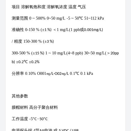
项⽬
溶解氧饱和度
溶解氧浓度
温度
⽓压
测量范围
0 ~ 500%
0~50 mg/L
-5 ~ 50
℃
51~112 kPa
准确性
0-150 % (
±
＜
1 mg/L(1 ppb
或
1 %)
0.001mg/L)
/
精度
150-300 % (
±
3 %)
300-500 % (
±
1 ~ 10 mg/L(4~8 ppb) 30~50 mg/L(
＞
15 %)
20pp
±
℃
±
b)
0.2
0.2%
分辨率
0.10%
O001
㎎
㎎
0.1
℃
0.1 kPa
/L-O02
/L
其他参数
膜帽材料
⾼分⼦聚合材料
⼯作温度
-5
°
°
C - 50
C
电源探头端
4
节
电池 或
AA
5 VDC / USB