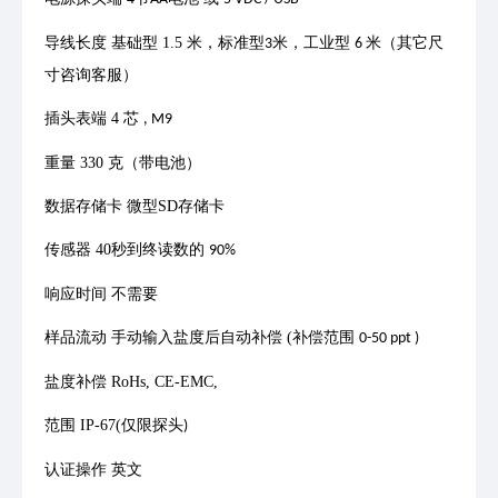
导线⻓度
基础型
1.5
⽶，标准型
⽶，⼯业型
⽶（其它尺
3
6
⼨咨询客服）
插头表端
4
芯
, M9
重量
330
克（带电池）
数据存储卡
微型
SD
存储卡
传感器
40
秒到终读数的
90%
响应时间
不需要
样品流动
⼿动输⼊盐度后⾃动补偿
(
补偿范围
0-50 ppt )
盐度补偿
RoHs, CE-EMC,
范围
IP-67(
仅限探头
)
认证操作
英⽂