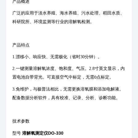
产品概述
⼴泛的应⽤于淡⽔养殖、海⽔养殖、污⽔处理、稻⽥⽔质、
科研院所、环境监测等⾏业的溶解氧检测。
产品特点
1.漂移⼩、响应快、⽆需极化（省时
30
分钟）。
2.⼀键测量溶解氧浓度、饱和度、⽓压。
2.8
⼨英⽂显示，内
置电池⾃带背光。可直接空⽓中标定，⽆需
点标定。
0
3.免维护，与极普法相⽐，⽆需更换溶氧膜和添加电解液。
配备数据分析软件，具有校准、记录、分析、诊断功能。
技术参数
溶解氧测定仪
DO-330
型号