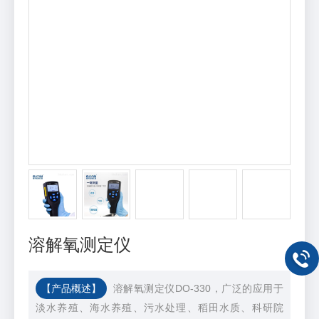
溶解氧测定仪
【产品概述】
溶解氧测定仪DO-330，⼴泛的应⽤于
淡⽔养殖、海⽔养殖、污⽔处理、稻⽥⽔质、科研院