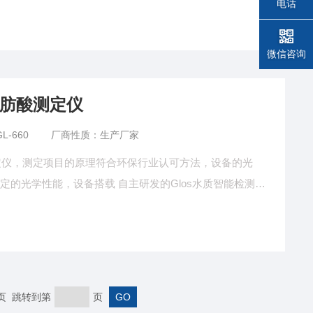
电话
微信咨询
性脂肪酸测定仪
L-660
厂商性质：生产厂家
酸测定仪，测定项目的原理符合环保行业认可方法，设备的光
的光学性能，设备搭载 自主研发的Glos水质智能检测系
变得更简单，更稳定。检测结果支持自动打印、具备批量
寸IPS超大触摸屏，让测量结果直观明了。
末页 跳转到第
页