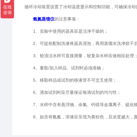
循环冷却装置设置了冷却温度显示和控制功能，可确保冷却
氨氮蒸馏仪
的注意事项：
1、实验中使用的器具应是洁净干燥的；
2、可提前配制洗液将器具浸泡，再用蒸馏水洗净烘干
3、较清洁水样可直接测量，较复杂水样应做相应处理
4、量取/加入样品、试剂时必须准确；
5、移取样品或试剂的移液管不可交叉使用；
6、滴加试剂时应尽量保证每滴试剂的均匀性；
7、水样中含有悬浮物、余氯、钙镁等金属离子、硫化物和有
8、如含有氨氮，溶液应呈现为黄棕色，且浓度越大，