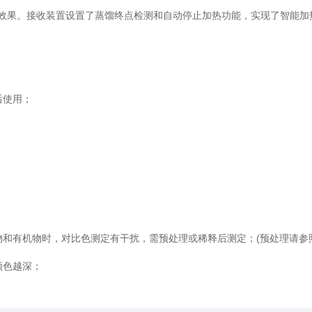
效果。接收装置设置了蒸馏终点检测和自动停止加热功能，实现了智能加
后使用；
；
机物时，对比色测定有干扰，需预处理或稀释后测定；(预处理请参照HJ53
颜色越深；