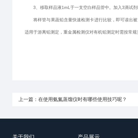
3、移取样品液1mL于一支空白样品管中。加入3滴试剂B
将样管与果蔬铅含量快速检测卡进行比较，即可读出被测
适用于游离铅测定，重金属检测仪对有机铅测定时需按常规
上一篇：
在使用氨氮蒸馏仪时有哪些使用技巧呢？
关于我们
产品展示