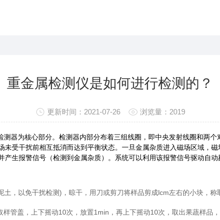
重金属检测仪是如何进行检测的？
更新时间：2021-07-26
浏览量：2019
检测器为核心部分。检测器内部分布着三组线圈，即中央发射线圈和两个
场未受干扰前相互抵消而达到平衡状态。一旦金属杂质进入磁场区域，磁
并产生报警信号（检测到金属杂质）。系统可以利用该报警信号驱动自动
，以免干扰检测)，晾干，用刀或剪刀将样品剪成lcm左右的小块，称取处
管盖，上下摇动10次，放置1min，再上下摇动10次，取出果蔬样品