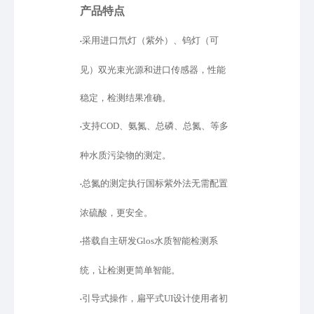
产品特点
采用进口氘灯（紫外）、钨灯（可
•
见）双光束光源和进口传感器，性能
稳定，检测结果准确。
支持
COD、氨氮、总磷、总氮、等多
•
种水质污染物的测定。
总氮的测定执行国标紫外法无需配置
•
浓硫酸，更安全。
搭载自主研发
Glos水质智能检测系
•
统，让检测更简单智能。
引导式操作，扁平式
UI设计使用者初
•