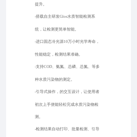
提升。
搭载自主研发
Glos水质智能检测系
•
统，让检测更简单智能。
进口固态冷光源
10万小时光学寿命，
•
性能稳定，检测结果准确。
支持
COD、氨氮、总磷、总氮、等多
•
种水质污染物的测定。
引导式操作，的交互设计，让使用者
•
初次上手便能轻松完成水质污染物检
测。
检测结果自动打印、批量检测、引导
•