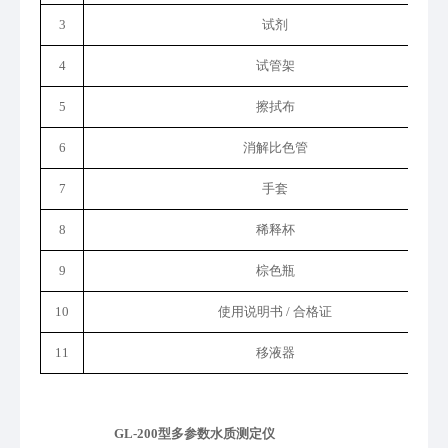
3
试剂
4
试管架
5
擦拭布
6
消解比色管
7
手套
8
稀释
杯
9
棕色瓶
10
使用说明书
/ 合格证
11
移液器
GL-200型多参数水质测定仪