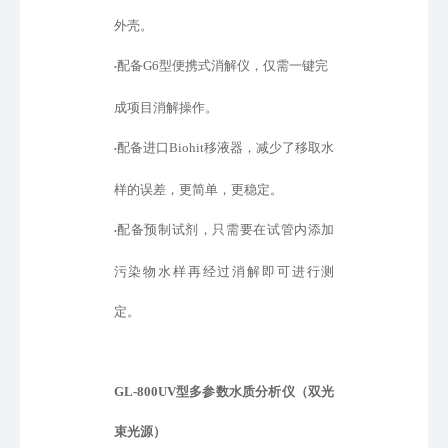
外壳。
配备
G6型便携式消解仪，仅需一键完
•
成项目消解操作。
配备进口
Biohit移液器，减少了移取水
•
样的误差，更简单，更稳定。
配备预制试剂，只需要在试管内添加
•
污染物水样再经过消解即可进行测
定。
GL-800UV型
多参数水质分析仪（双光
束光源）