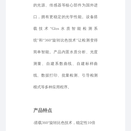
的光源、传感器等核心部件为国外进
口
，
拥有更稳定的光学性能。设备
搭
载
技术
“
Glos水质智能检测系
统
"
和
“
360°旋转比色技术"
让检测变得
简单智能
。产品内置水质分析、光度
测量、自建
系数
曲线、
自建标样
曲
线、数据打印、批量检测、引导检测
模式
等
多种应用程序。
产品特点
搭载
360°旋转比色技术，稳定性10倍
•