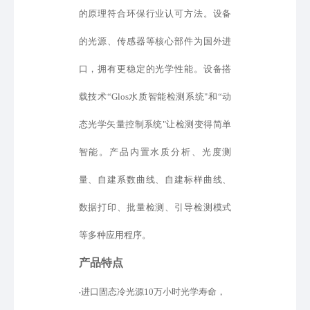
的原理符合环保行业认可方法。设备
的光源、传感器等核心部件为国外进
口
，
拥有更稳定的光学性能。设备
搭
载
技术
“
Glos水质智能检测系统
"
和
“
动
态光学矢量控制系统
"
让检测变得简单
智能
。产品内置水质分析、光度测
量、自建
系数
曲线、
自建标样
曲线、
数据打印、批量检测、引导检测模式
等
多种应用程序。
产品特点
进口固态冷光源
10万小时光学寿命，
•