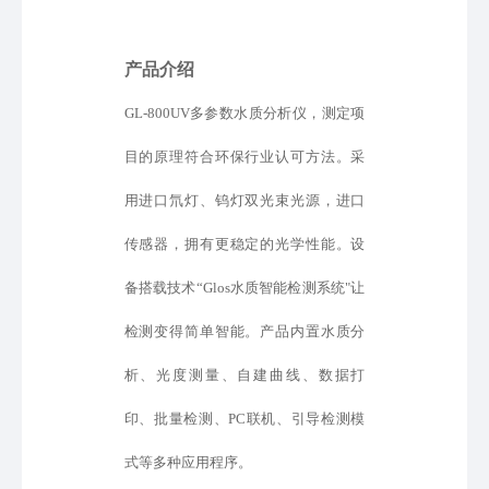
产品介绍
GL-800UV多参数水质分析仪，测定项
目的原理符合环保行业认可方法。采
用进口氘灯、钨灯双光束光源
，
进口
传感器，拥有更稳定的光学性能。设
备
搭载
技术
“
Glos水质智能检测系统
"
让
检测变得简单智能
。产品内置水质分
析、光度测量、自建曲线、数据打
印、批量检测、
PC联机、
引导检测模
式
等
多种应用程序。