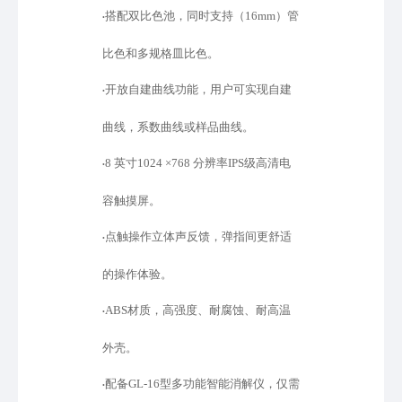
搭配双比色池，同时支持（
16mm）管
•
比色和多规格皿比色。
开放自建曲线功能，用户可实现自建
•
曲线，系数曲线或样品曲线。
8 英寸1024 ×768 分辨率IPS级高清电
•
容触摸屏。
点触操作立体声反馈，弹指间更舒适
•
的操作体验。
ABS材质，高强度、耐腐蚀、耐高温
•
外壳。
配备
GL-16型多功能智能消解仪，仅需
•