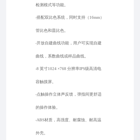
检测模式等功能。
搭配双比色系统，同时支持（
16mm）
•
管比色和皿比色。
开放自建曲线功能，用户可实现自建
•
曲线，系数曲线或样品曲线。
8 英寸1024 ×768 分辨率IPS级高清电
•
容触摸屏。
点触操作立体声反馈，弹指间更舒适
•
的操作体验。
ABS材质，高强度、耐腐蚀、耐高温
•
外壳。