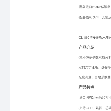
配备进口
Biohit
•
配备预制试剂，无需
•
GL-800型
多参数水质
产品介绍
GL-800多参数水
定的光学性能。设备
搭
光度测量、自建
系数
曲
产品特点
进口固态冷光源
10
•
支持
COD、氨氮、总
•