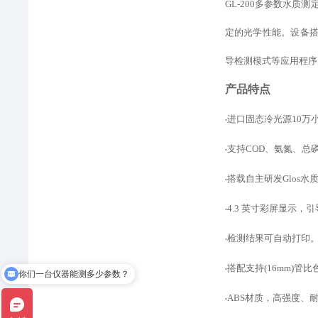
GL-200多参数水
定的光学性能。设备
导检测模式
等
应用程序
产品特点
进口固态冷光源
10
•
支持
COD、氨氮、总
•
搭载自主研发
Glos
•
4.3 英寸彩屏显示
•
检测结果可自动打印
•
搭配支持
(16mm)
•
有优惠活动吗？
ABS材质，高强度、
•