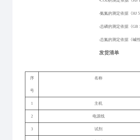
COD的测定
依据
《
HJ
•
氨氮的测定
依据
《
HJ
•
总磷的测定依据
《
GB
•
总氮的测定依据
《
碱
•
发货清单
序
名称
号
1
主机
2
电源线
3
试剂