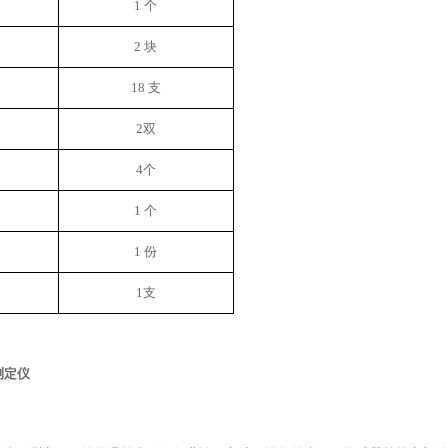
1 个
2 块
18
支
2双
4
个
1 个
1 份
1支
测定仪