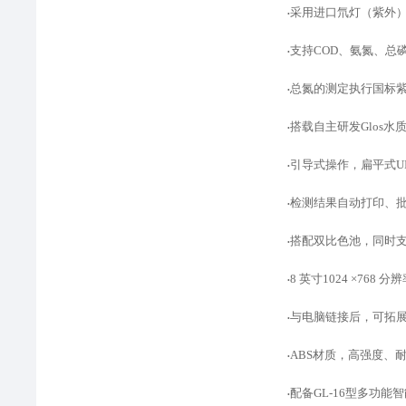
采用进口氘灯（紫外
•
支持
COD、氨氮、总
•
总氮的测定执行国标
•
搭载自主研发
Glos
•
引导式操作，扁平式
•
检测结果自动打印、
•
搭配双比色池，同时
•
8 英寸1024 ×768
•
与电脑链接后，可拓
•
ABS材质，高强度、
•
配备
GL-16型多功
•