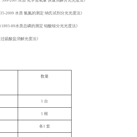
/T 399-2007水质 化学需氧量 快速消解分光光度法》
 535-2009 水质 氨氮的测定 纳氏试剂分光光度法》
 11893-89水质总磷的测定 钼酸铵分光光度法
》
性过硫酸盐消解光度法
》
数量
1 台
1 根
各
1 套