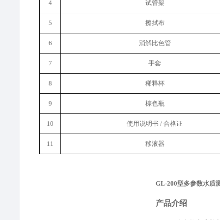
4
试管架
5
擦拭布
6
消解比色管
7
手套
8
稀释
杯
9
棕色瓶
10
使用说明书
/ 合格证
11
移液器
GL-200型多参数水质
产品介绍