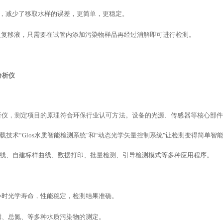
移液器，减少了移取水样的误差，更简单，更稳定。
反复移液，只需要在试管内添加污染物样品再经过消解即可进行检测。
分析仪
质分析仪，测定项目的原理符合环保行业认可方法。设备的光源、传感器等核心部
载
技术
“
Glos水质智能检测系统
"
和
“
动态光学矢量控制系统
"
让检测变得简单智
线、
自建标样
曲线、数据打印、批量检测、引导检测模式
等
多种应用程序。
万小时光学寿命，性能稳定，检测结果准确。
磷、总氮、等多种水质污染物的测定。