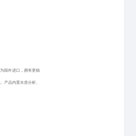
件为国外进口
，
拥有更稳
能
。产品内置水质分析、