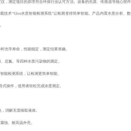
质测定仪，测定项目的原理符合环保行业认可方法。设备的光源、传感器等核心部
搭载
技术
“
Glos水质智能检测系统
"
让检测变得简单智能
。产品内置水质分析、
数
。
万小时光学寿命，性能稳定，测定结果准确。
磷、总氮、等四种水质污染物的测定。
水质智能检测系统，让检测更简单智能。
，引导式操作，使用者轻松完成浓度测定。
。
管比色，消解无需移取液体。
耐腐蚀、耐高温外壳。