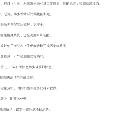
）、钨灯（可见）双光束光源和进口传感器，性能稳定，检测结果准确。
磷、总氮、等多种水质污染物的测定。
紫外法无需配置浓硫酸，更安全。
水质智能检测系统，让检测更简单智能。
UI设计使用者初次上手便能轻松完成污染物检测。
批量检测、引导检测模式等功能。
支持（
16mm）管比色和多规格皿比色。
 分辨率IPS级高清电容触摸屏。
展定量分析、时间扫描等更多的科研程序。
耐腐蚀、耐高温外壳。
能智能消解仪，仅需一键完成项目消解。