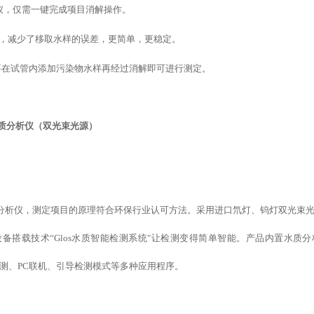
仪，仅需一键完成项目消解操作。
移液器，减少了移取水样的误差，更简单，更稳定。
要在试管内添加污染物水样再经过消解即可进行测定。
质分析仪（双光束光源）
数水质分析仪，测定项目的原理符合环保行业认可方法。采用进口氘灯、钨灯双光束
设备
搭载
技术
“
Glos水质智能检测系统
"
让检测变得简单智能
。产品内置水质分
测、
PC联机、
引导检测模式
等
多种应用程序。