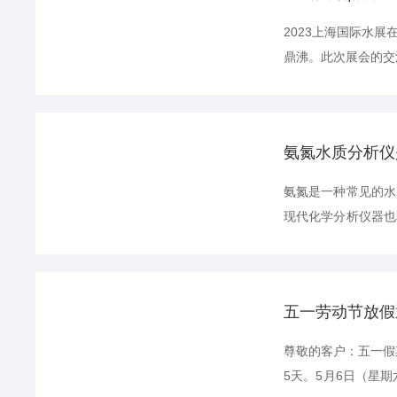
2023上海国际水
鼎沸。此次展会的交
家高新技术企业”荣
系统的研发、生产和
力，迎来...
氨氮水质分析仪
氨氮是一种常见的水
现代化学分析仪器也
部分组成：反应管、
水样中的氨氮发生化
因此在水质分析领域得
五一劳动节放假
尊敬的客户：五一假期
5天。5月6日（星