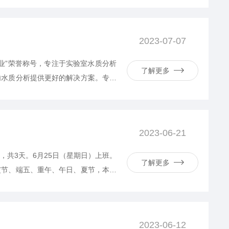
。放假期间只接单不发货。有外出游玩
快，国庆节快乐!特此通知！山...
2023-07-07
业”荣誉称号，专注于实验室水质分析
了解更多
内水质分析提供更好的解决方案。专业
检测仪、氨氮蒸馏仪、全自动蒸馏仪、
、水质检测仪、水质测定仪、在线水质
2023-06-21
，共3天。6月25日（星期日）上班。
了解更多
艾节、端五、重午、午日、夏节，本来
为吃粽子，赛龙舟，挂菖蒲`蒿草、艾
2023-06-12