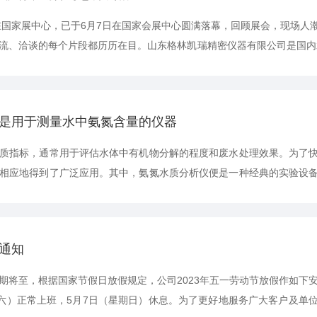
展在国家展中心，已于6月7日在国家会展中心圆满落幕，回顾展会，现场
流、洽谈的每个片段都历历在目。山东格林凯瑞精密仪器有限公司是国内
誉称号，国家“专精特新”企业称号，专注于实验室水质分析仪器、水质在
销售，致力于为国内水质分析提供更好的解决方案。2023世环会精彩回
是用于测量水中氨氮含量的仪器
质指标，通常用于评估水体中有机物分解的程度和废水处理效果。为了
相应地得到了广泛应用。其中，氨氮水质分析仪便是一种经典的实验设
显色比色仪、加热装置等。在实验过程中，首先需要将水样取出并加入
学反应。最终产生的化合物会引起显色剂的变化，从而实现对氨氮含量
到了...
通知
将至，根据国家节假日放假规定，公司2023年五一劳动节放假作如下安排：
期六）正常上班，5月7日（星期日）休息。为了更好地服务广大客户及单