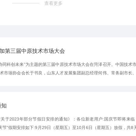
查看更多
加第三届中原技术市场大会
区域协同科创未来”为主题的第三届中原技术市场大会在菏泽召开。中国技
术市场协会会长于书良，山东人才发展集团副总经理何伟、常务副市长
议。格林凯瑞作为中原城市群具有代表性的技术型企业，副总经理王一
示。山东格林凯瑞精密仪器有限公司是国内的水质分析仪器研发制造公司
通知
关于2023年部分节假日安排的通知》：各位新老用户:国庆节即将来
国庆节"假期安排如下:9月29日（星期五）至10月6日（星期五）放假，共8天