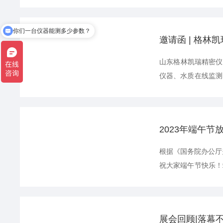
期日)正常上班。各
的同事请做好防疫措
你们一台仪器能测多少参数？
有优惠活动吗？
邀请函 | 格
山东格林凯瑞精密仪
仪器、水质在线监测
生产：COD快速测
总磷总氮测定仪、C
分析仪、手持式分...
2023年端午节
根据《国务院办公厅关
祝大家端午节快乐！
是夏季的一个驱除瘟
叶，薰苍术、白芷，
展会回顾|落幕