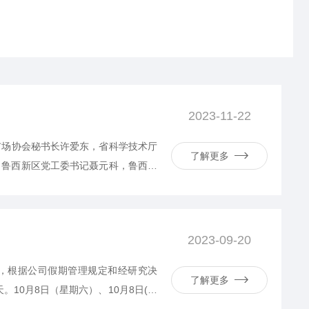
2023-11-22
术市场协会秘书长许爱东，省科学技术厅
了解更多
、鲁西新区党工委书记聂元科，鲁西新
受邀参会，并对企业发展状况、在研项
，专业生产：COD快速测定仪、氨氮
2023-09-20
临，根据公司假期管理规定和经研究决
了解更多
。10月8日（星期六）、10月8日(星