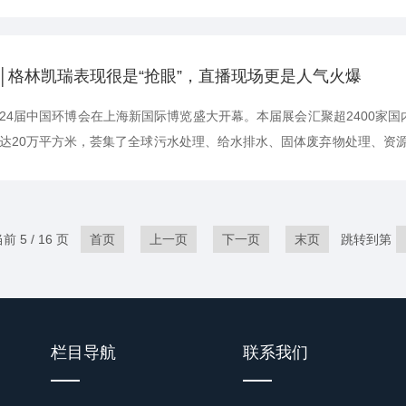
期间依然有运维工作人员值班站岗，照常为您提供运维服务。出行安全提
峰出行；2.自驾游需提前做好出行攻略，避免疲劳驾驶；3.行车途中，请文
│格林凯瑞表现很是“抢眼”，直播现场更是人气火爆
，第24届中国环博会在上海新国际博览盛大开幕。本届展会汇聚超2400家
达20万平方米，荟集了全球污水处理、给水排水、固体废弃物处理、资
、环境监测、环境服务业等环境污染治理领域的前沿技术与最新解决方案
)携两款重磅新品及多个系列水质分析仪器亮相本届盛会。两款新品在展会
 5 / 16 页
首页
上一页
下一页
末页
跳转到第
栏目导航
联系我们