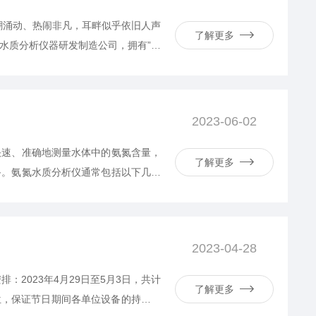
人潮涌动、热闹非凡，耳畔似乎依旧人声
了解更多
水质分析仪器研发制造公司，拥有”国
线监测、户外水质检测、水质智能检测
顾在这三天的时间里凭借特别的产品魅
2023-06-02
快速、准确地测量水体中的氨氮含量，
了解更多
备。氨氮水质分析仪通常包括以下几个
反应管中，然后依次加入试剂，使其与
的准确测量。整个实验过程简单易懂，
2023-04-28
2023年4月29日至5月3日，共计
了解更多
位，保证节日期间各单位设备的持续稳