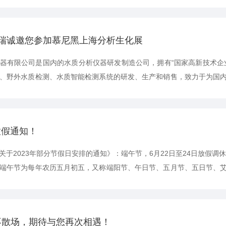
部门根据业务、工作需要可自行安排放假调休时间，并到行政人事处备案
施，有跨省出游人员在行政处做好报备工作，注意安全。预祝新老客户假期愉
林凯瑞诚邀您参加慕尼黑上海分析生化展
器有限公司是国内的水质分析仪器研发制造公司，拥有“国家高新技术企
、野外水质检测、水质智能检测系统的研发、生产和销售，致力于为国
定仪、氨氮测定仪、总磷测定仪、总氮测定仪、COD消解仪、多参数水质
OD检测仪、污水测定仪、水质分析仪、水质在线分析仪、便携式分析仪
放假通知！
于2023年部分节假日安排的通知》：端午节，6月22日至24日放假调休
端午节为每年农历五月初五，又称端阳节、午日节、五月节、五日节、
疫的节日。端午节是我国汉族人民的传统节日，这一天的活动逐渐演变
喝雄黄酒。
不散场，期待与您再次相遇！