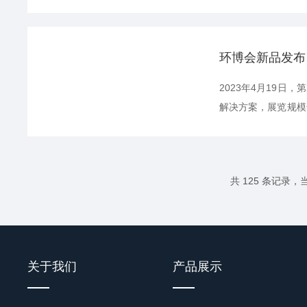
定运行，我司在放假
行时间和交通方式，错
环博会新品发布
2023年4月19日
解决方案，展览规模
污染治理、场地修复
下简称“格林凯瑞”
参观...
共 125 条记录，当前
关于我们
产品展示