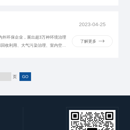
示1.提前做好行程规划，合理安排出
明礼让，避免争道抢行；4.关注...
2023-04-25
国内外环保企业，展出超3万种环境治理
了解更多
源回收利用、大气污染治理、室内空气
。山东格林凯瑞精密仪器有限公司(以
赢得了超高人气，吸引了众多观众驻足
页