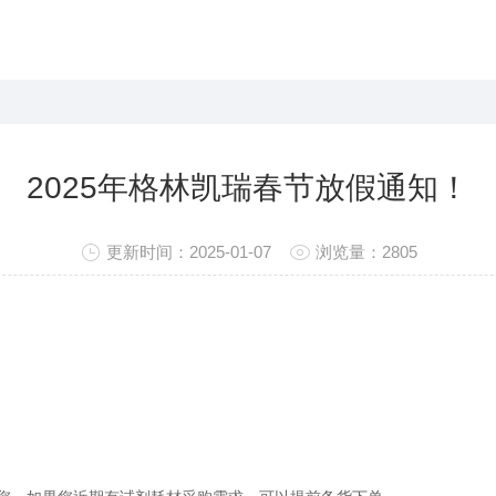
2025年格林凯瑞春节放假通知！
更新时间：2025-01-07
浏览量：2805