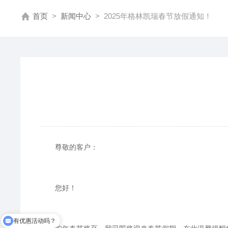
首页
>
新闻中心
>
2025年格林凯瑞春节放假通知！
尊敬的客户：
您好！
有优惠活动吗？