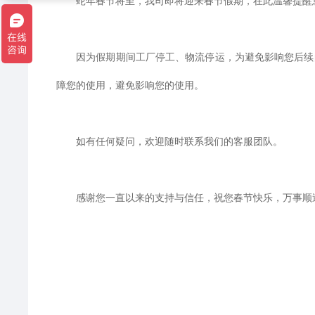
蛇年春节将至，我司即将迎来春节假期，在此温馨提醒您
我想了解价格
因为假期期间工厂停工、物流停运，为避免影响您后续的
障您的使用，避免影响您的使用。
如有任何疑问，欢迎随时联系我们的客服团队。
感谢您一直以来的支持与信任，祝您春节快乐，万事顺