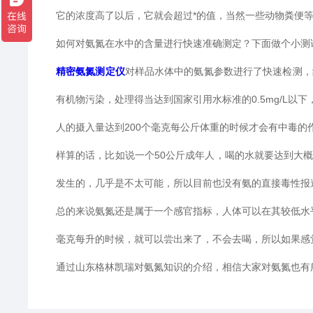
它的浓度高了以后，它就会超过*的值，当然一些动物粪便
如何对氨氮在水中的含量进行快速准确测定？下面做个小测
精密氨氮测定仪
对样品水体中的氨氮参数进行了快速检测，结
有机物污染，处理得当达到国家引用水标准的0.5mg/L以
人的摄入量达到200个毫克每公斤体重的时候才会有中毒的
样算的话，比如说一个50公斤成年人，喝的水就要达到大概
发生的，几乎是不太可能，所以目前也没有氨的直接毒性报
总的来说氨氮还是属于一个感官指标，人体可以在其较低水平
毫克每升的时候，就可以尝出来了，不会去喝，所以如果感
通过山东格林凯瑞对氨氮知识的介绍，相信大家对氨氮也有