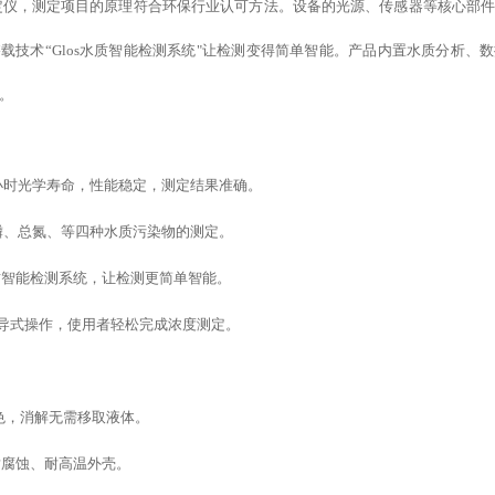
质测定仪，测定项目的原理符合环保行业认可方法。设备的光源、传感器等核心部
搭载
技术
“
Glos水质智能检测系统
"
让检测变得简单智能
。产品内置水质分析、
数
。
万小时光学寿命，性能稳定，测定结果准确。
磷、总氮、等四种水质污染物的测定。
水质智能检测系统，让检测更简单智能。
，引导式操作，使用者轻松完成浓度测定。
。
管比色，消解无需移取液体。
耐腐蚀、耐高温外壳。