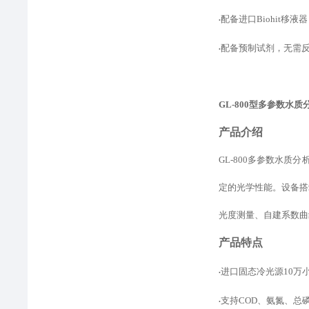
配备进口
Biohit
•
配备预制试剂，无需
•
GL-800型
多参数水质
产品介绍
GL-800多参数水
定的光学性能。设备
搭
光度测量、自建
系数
曲
产品特点
进口固态冷光源
10
•
支持
COD、氨氮、总
•