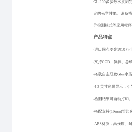
GL-200多参数水
定的光学性能。设备
导检测模式
等
应用程序
产品特点
进口固态冷光源
10
•
支持
COD、氨氮、总
•
搭载自主研发
Glos
•
4.3 英寸彩屏显示
•
检测结果可自动打印
•
搭配支持
(16mm)
•
ABS材质，高强度、
•