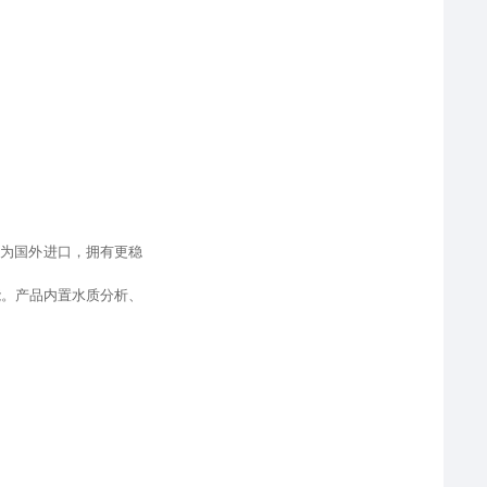
件为国外进口
，
拥有更稳
能
。产品内置水质分析、