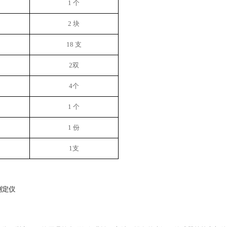
1 个
2 块
18
支
2双
4
个
1 个
1 份
1支
测定仪