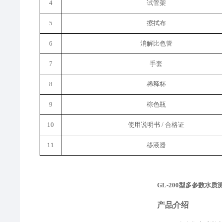
4
试管架
5
擦拭布
6
消解比色管
7
手套
8
稀释
杯
9
棕色瓶
10
使用说明书
/ 合格证
11
移液器
GL-200型多参数水质
产品介绍