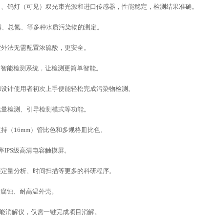
）、钨灯（可见）双光束光源和进口传感器，性能稳定，检测结果准确。
磷、总氮、等多种水质污染物的测定。
紫外法无需配置浓硫酸，更安全。
水质智能检测系统，让检测更简单智能。
UI设计使用者初次上手便能轻松完成污染物检测。
批量检测、引导检测模式等功能。
支持（
16mm）管比色和多规格皿比色。
 分辨率IPS级高清电容触摸屏。
展定量分析、时间扫描等更多的科研程序。
耐腐蚀、耐高温外壳。
能智能消解仪，仅需一键完成项目消解。