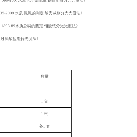
/T 399-2007水质 化学需氧量 快速消解分光光度法》
 535-2009 水质 氨氮的测定 纳氏试剂分光光度法》
 11893-89水质总磷的测定 钼酸铵分光光度法
》
性过硫酸盐消解光度法
》
数量
1 台
1 根
各
1 套