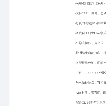
采用进口氘灯（紫外
•
支持
COD、氨氮、总
•
总氮的测定执行国标
•
搭载自主研发
Glos
•
引导式操作，扁平式
•
检测结果自动打印、
•
搭配双比色池，同时
•
8 英寸1024 ×768
•
与电脑链接后，可拓
•
ABS材质，高强度、
•
配备
GL-16型多功
•