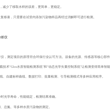
移液器，减少了移取水样的误差，更简单，更稳定。
反复移液，只需要在试管内添加污染物样品再经过消解即可进行检测。
分析仪
质分析仪，测定项目的原理符合环保行业认可方法。设备的光源、传感器等核心部
载
技术
“
Glos水质智能检测系统
"
和
“
动态光学矢量控制系统
"
让检测变得简单智
线、
自建标样
曲线、数据打印、批量检测、引导检测模式
等
多种应用程序。
万小时光学寿命，性能稳定，检测结果准确。
磷、总氮、等多种水质污染物的测定。