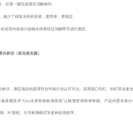
仪，仅需一键完成项目消解操作。
移液器，减少了移取水样的误差，更简单，更稳定。
要在试管内添加污染物水样再经过消解即可进行测定。
质分析仪（双光束光源）
数水质分析仪，测定项目的原理符合环保行业认可方法。采用进口氘灯、钨灯双光束
设备
搭载
技术
“
Glos水质智能检测系统
"
让检测变得简单智能
。产品内置水质分
测、
PC联机、
引导检测模式
等
多种应用程序。