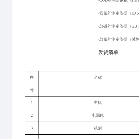
COD的测定
依据
《
HJ
•
氨氮的测定
依据
《
HJ
•
总磷的测定依据
《
GB
•
总氮的测定依据
《
碱
•
发货清单
序
名称
号
1
主机
2
电源线
3
试剂