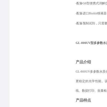
配备
G6型便携式消解
•
配备进口
Biohit
•
配备预制试剂，只需
•
GL-800UV型
多参数水
产品介绍
GL-800UV多参
更稳定的光学性能。
线、数据打印、批量检
产品特点