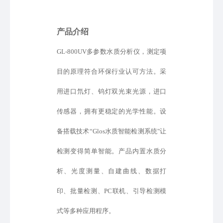
产品介绍
GL-800UV多参数水质分析仪，测定项
目的原理符合环保行业认可方法。采
用进口氘灯、钨灯双光束光源
，
进口
传感器，拥有更稳定的光学性能。设
备
搭载
技术
“
Glos水质智能检测系统
"
让
检测变得简单智能
。产品内置水质分
析、光度测量、自建曲线、数据打
印、批量检测、
PC联机、
引导检测模
式
等
多种应用程序。