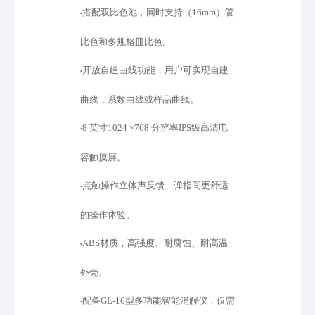
搭配双比色池，同时支持（
16mm）管
•
比色和多规格皿比色。
开放自建曲线功能，用户可实现自建
•
曲线，系数曲线或样品曲线。
8 英寸1024 ×768 分辨率IPS级高清电
•
容触摸屏。
点触操作立体声反馈，弹指间更舒适
•
的操作体验。
ABS材质，高强度、耐腐蚀、耐高温
•
外壳。
配备
GL-16型多功能智能消解仪，仅需
•