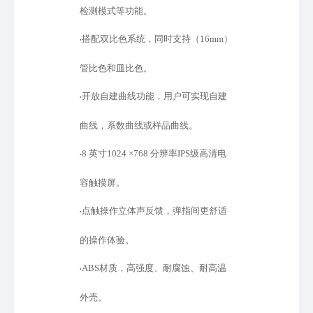
检测模式等功能。
搭配双比色系统，同时支持（
16mm）
•
管比色和皿比色。
开放自建曲线功能，用户可实现自建
•
曲线，系数曲线或样品曲线。
8 英寸1024 ×768 分辨率IPS级高清电
•
容触摸屏。
点触操作立体声反馈，弹指间更舒适
•
的操作体验。
ABS材质，高强度、耐腐蚀、耐高温
•
外壳。