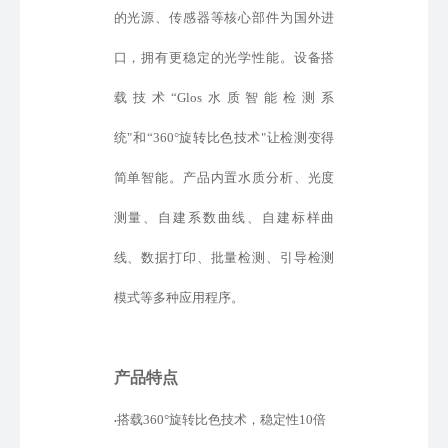
的光源、传感器等核心部件为国外进
口
，
拥有更稳定的光学性能。设备
搭
载
技术
“
Glos水质智能检测系
统
"
和
“
360°旋转比色技术"
让检测变得
简单智能
。产品内置水质分析、光度
测量、自建
系数
曲线、
自建标样
曲
线、数据打印、批量检测、引导检测
模式
等
多种应用程序。
产品特点
搭载
360°旋转比色技术，稳定性10倍
•