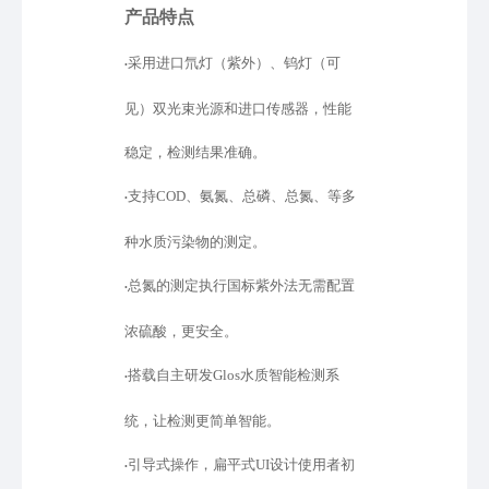
产品特点
采用进口氘灯（紫外）、钨灯（可
•
见）双光束光源和进口传感器，性能
稳定，检测结果准确。
支持
COD、氨氮、总磷、总氮、等多
•
种水质污染物的测定。
总氮的测定执行国标紫外法无需配置
•
浓硫酸，更安全。
搭载自主研发
Glos水质智能检测系
•
统，让检测更简单智能。
引导式操作，扁平式
UI设计使用者初
•