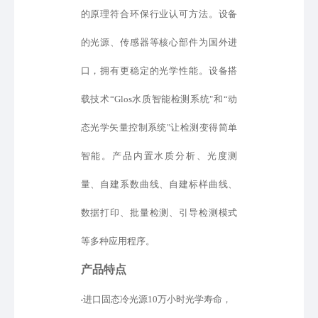
的原理符合环保行业认可方法。设备
的光源、传感器等核心部件为国外进
口
，
拥有更稳定的光学性能。设备
搭
载
技术
“
Glos水质智能检测系统
"
和
“
动
态光学矢量控制系统
"
让检测变得简单
智能
。产品内置水质分析、光度测
量、自建
系数
曲线、
自建标样
曲线、
数据打印、批量检测、引导检测模式
等
多种应用程序。
产品特点
进口固态冷光源
10万小时光学寿命，
•