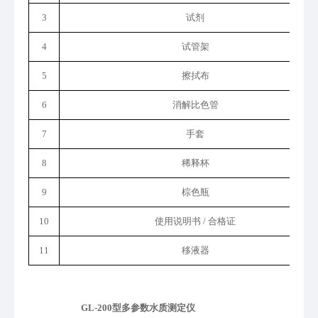
3
试剂
4
试管架
5
擦拭布
6
消解比色管
7
手套
8
稀释
杯
9
棕色瓶
10
使用说明书
/ 合格证
11
移液器
GL-200型多参数水质测定仪