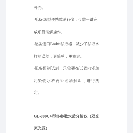
外壳。
配备
G6型便携式消解仪，仅需一键完
•
成项目消解操作。
配备进口
Biohit移液器，减少了移取水
•
样的误差，更简单，更稳定。
配备预制试剂，只需要在试管内添加
•
污染物水样再经过消解即可进行测
定。
GL-800UV型
多参数水质分析仪（双光
束光源）