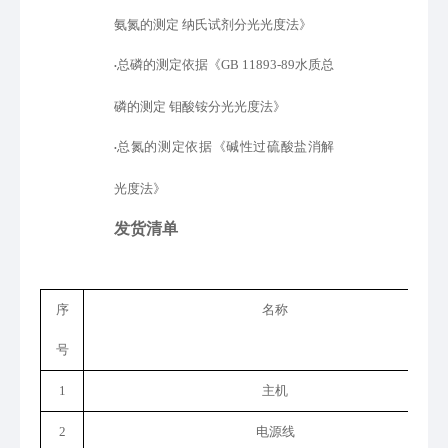
氨氮的测定 纳氏试剂分光光度法》
总磷的测定依据
《
GB 11893-89水质总
•
磷的测定 钼酸铵分光光度法
》
总氮的测定依据
《
碱性过硫酸盐消解
•
光度法
》
发货清单
序
名称
号
1
主机
2
电源线