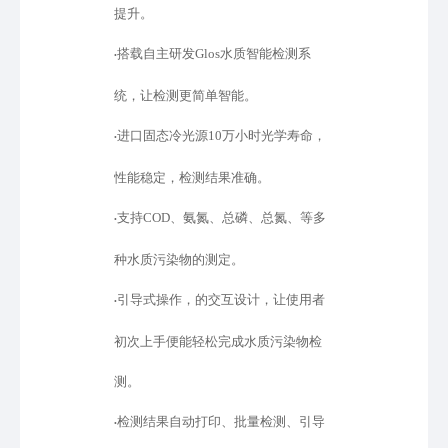
提升。
搭载自主研发
Glos水质智能检测系
•
统，让检测更简单智能。
进口固态冷光源
10万小时光学寿命，
•
性能稳定，检测结果准确。
支持
COD、氨氮、总磷、总氮、等多
•
种水质污染物的测定。
引导式操作，的交互设计，让使用者
•
初次上手便能轻松完成水质污染物检
测。
检测结果自动打印、批量检测、引导
•