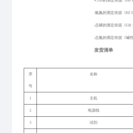
COD的测定
依据
《
HJ
•
氨氮的测定
依据
《
HJ
•
总磷的测定依据
《
GB
•
总氮的测定依据
《
碱
•
发货清单
序
名称
号
1
主机
2
电源线
3
试剂