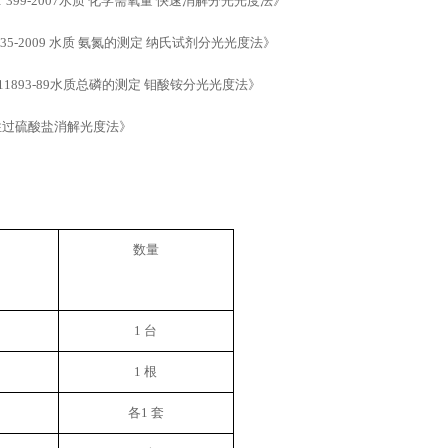
/T 399-2007水质 化学需氧量 快速消解分光光度法》
 535-2009 水质 氨氮的测定 纳氏试剂分光光度法》
 11893-89水质总磷的测定 钼酸铵分光光度法
》
性过硫酸盐消解光度法
》
数量
1 台
1 根
各
1 套