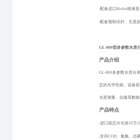
配备进口
Biohit
•
配备预制试剂，无需
•
GL-800型
多参数水质
产品介绍
GL-800多参数水
定的光学性能。设备
搭
光度测量、自建
系数
曲
产品特点
进口固态冷光源
10
•
支持
COD、氨氮、总
•