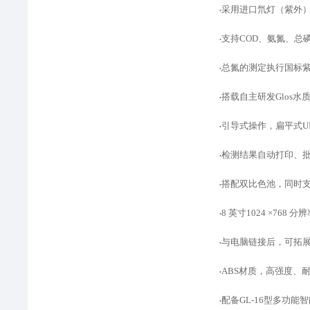
采用进口氘灯（紫外
•
支持
COD、氨氮、总
•
总氮的测定执行国标
•
搭载自主研发
Glos
•
引导式操作，扁平式
•
检测结果自动打印、
•
搭配双比色池，同时
•
8 英寸1024 ×768
•
与电脑链接后，可拓
•
ABS材质，高强度、
•
配备
GL-16型多功
•