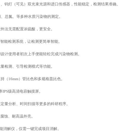
）、钨灯（可见）双光束光源和进口传感器，性能稳定，检测结果准确。
磷、总氮、等多种水质污染物的测定。
紫外法无需配置浓硫酸，更安全。
水质智能检测系统，让检测更简单智能。
UI设计使用者初次上手便能轻松完成污染物检测。
批量检测、引导检测模式等功能。
支持（
16mm）管比色和多规格皿比色。
 分辨率IPS级高清电容触摸屏。
展定量分析、时间扫描等更多的科研程序。
耐腐蚀、耐高温外壳。
能智能消解仪，仅需一键完成项目消解。