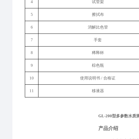
4
试管架
5
擦拭布
6
消解比色管
7
手套
8
稀释
杯
9
棕色瓶
10
使用说明书
/ 合格证
11
移液器
GL-200型多参数水质
产品介绍