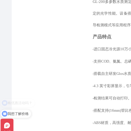
GL-200多参数水
定的光学性能。设备
导检测模式
等
应用程序
产品特点
进口固态冷光源
10
•
支持
COD、氨氮、总
•
搭载自主研发
Glos
•
4.3 英寸彩屏显示
•
检测结果可自动打印
•
搭配支持
(16mm)
•
我想了解价格
ABS材质，高强度、
•