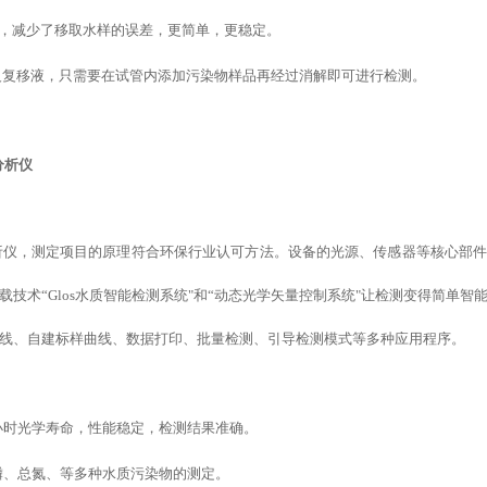
移液器，减少了移取水样的误差，更简单，更稳定。
反复移液，只需要在试管内添加污染物样品再经过消解即可进行检测。
分析仪
质分析仪，测定项目的原理符合环保行业认可方法。设备的光源、传感器等核心部
载
技术
“
Glos水质智能检测系统
"
和
“
动态光学矢量控制系统
"
让检测变得简单智
线、
自建标样
曲线、数据打印、批量检测、引导检测模式
等
多种应用程序。
万小时光学寿命，性能稳定，检测结果准确。
磷、总氮、等多种水质污染物的测定。