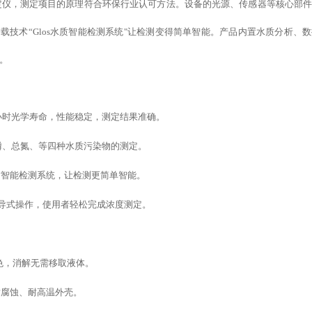
质测定仪，测定项目的原理符合环保行业认可方法。设备的光源、传感器等核心部
搭载
技术
“
Glos水质智能检测系统
"
让检测变得简单智能
。产品内置水质分析、
数
。
万小时光学寿命，性能稳定，测定结果准确。
磷、总氮、等四种水质污染物的测定。
水质智能检测系统，让检测更简单智能。
，引导式操作，使用者轻松完成浓度测定。
。
管比色，消解无需移取液体。
耐腐蚀、耐高温外壳。