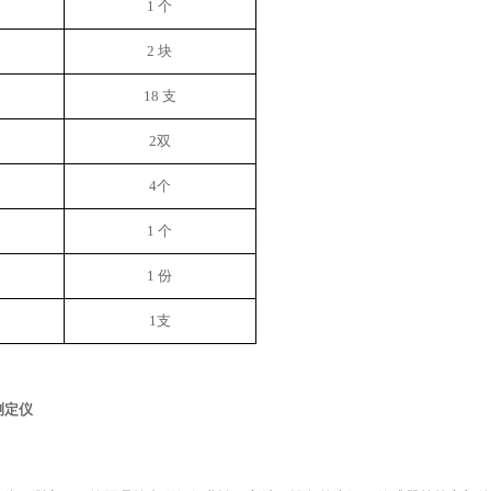
1 个
2 块
18
支
2双
4
个
1 个
1 份
1支
测定仪