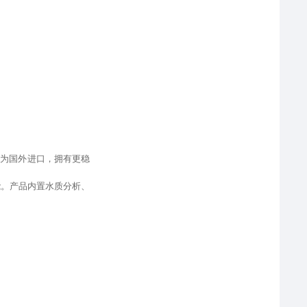
件为国外进口
，
拥有更稳
能
。产品内置水质分析、