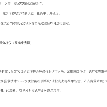
仪，仅需一键完成项目消解操作。
移液器，减少了移取水样的误差，更简单，更稳定。
要在试管内添加污染物水样再经过消解即可进行测定。
质分析仪（双光束光源）
数水质分析仪，测定项目的原理符合环保行业认可方法。采用进口氘灯、钨灯双光束
设备
搭载
技术
“
Glos水质智能检测系统
"
让检测变得简单智能
。产品内置水质分
测、
PC联机、
引导检测模式
等
多种应用程序。