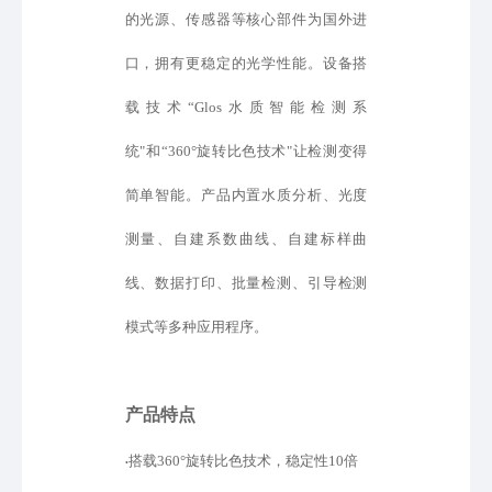
的光源、传感器等核心部件为国外进
口
，
拥有更稳定的光学性能。设备
搭
载
技术
“
Glos水质智能检测系
统
"
和
“
360°旋转比色技术"
让检测变得
简单智能
。产品内置水质分析、光度
测量、自建
系数
曲线、
自建标样
曲
线、数据打印、批量检测、引导检测
模式
等
多种应用程序。
产品特点
搭载
360°旋转比色技术，稳定性10倍
•