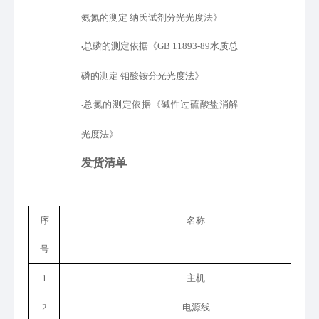
氨氮的测定 纳氏试剂分光光度法》
总磷的测定依据
《
GB 11893-89水质总
•
磷的测定 钼酸铵分光光度法
》
总氮的测定依据
《
碱性过硫酸盐消解
•
光度法
》
发货清单
序
名称
号
1
主机
2
电源线