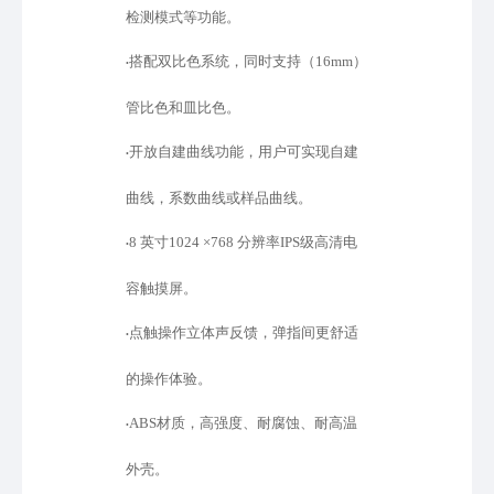
检测模式等功能。
搭配双比色系统，同时支持（
16mm）
•
管比色和皿比色。
开放自建曲线功能，用户可实现自建
•
曲线，系数曲线或样品曲线。
8 英寸1024 ×768 分辨率IPS级高清电
•
容触摸屏。
点触操作立体声反馈，弹指间更舒适
•
的操作体验。
ABS材质，高强度、耐腐蚀、耐高温
•
外壳。