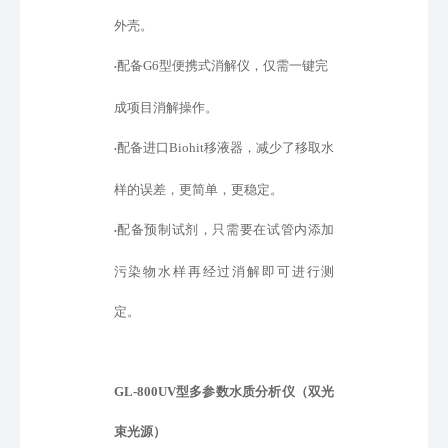
外壳。
配备
G6型便携式消解仪，仅需一键完
•
成项目消解操作。
配备进口
Biohit移液器，减少了移取水
•
样的误差，更简单，更稳定。
配备预制试剂，只需要在试管内添加
•
污染物水样再经过消解即可进行测
定。
GL-800UV型
多参数水质分析仪（双光
束光源）