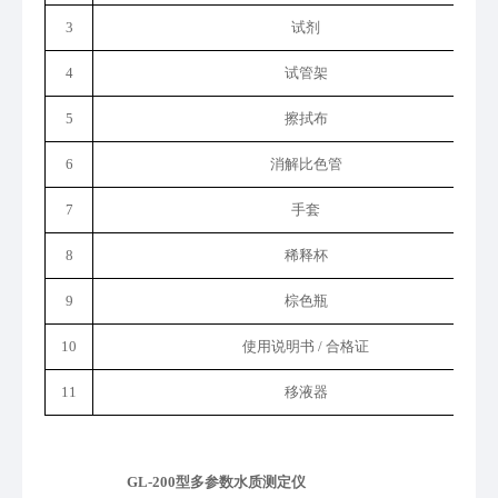
3
试剂
4
试管架
5
擦拭布
6
消解比色管
7
手套
8
稀释
杯
9
棕色瓶
10
使用说明书
/ 合格证
11
移液器
GL-200型多参数水质测定仪