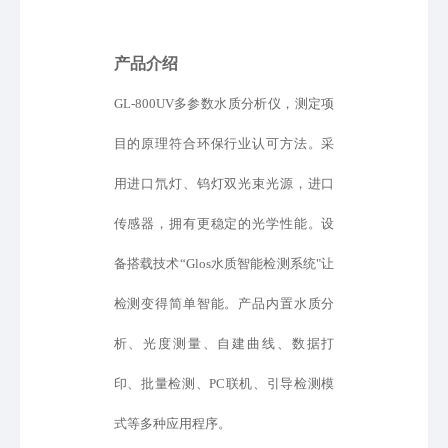
产品介绍
GL-800UV多参数水质分析仪，测定项
目的原理符合环保行业认可方法。采
用进口氘灯、钨灯双光束光源
，
进口
传感器，拥有更稳定的光学性能。设
备
搭载
技术
“
Glos水质智能检测系统
"
让
检测变得简单智能
。产品内置水质分
析、光度测量、自建曲线、数据打
印、批量检测、
PC联机、
引导检测模
式
等
多种应用程序。