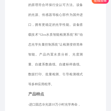
的原理符合环保行业认可方法。设备
的光源、传感器等核心部件为国外进
口
，
拥有更稳定的光学性能。设备
搭
载
技术
“
Glos水质智能检测系统
"
和
“
动
态光学矢量控制系统
"
让检测变得简单
智能
。产品内置水质分析、光度测
量、自建
系数
曲线、
自建标样
曲线、
数据打印、批量检测、引导检测模式
等
多种应用程序。
产品特点
进口固态冷光源
10万小时光学寿命，
•