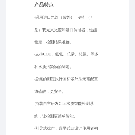
产品特点
采用进口氘灯（紫外）、钨灯（可
•
见）双光束光源和进口传感器，性能
稳定，检测结果准确。
支持
COD、氨氮、总磷、总氮、等多
•
种水质污染物的测定。
总氮的测定执行国标紫外法无需配置
•
浓硫酸，更安全。
搭载自主研发
Glos水质智能检测系
•
统，让检测更简单智能。
引导式操作，扁平式
UI设计使用者初
•