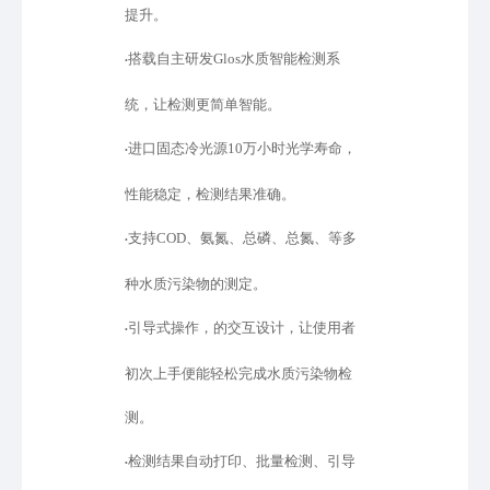
提升。
搭载自主研发
Glos水质智能检测系
•
统，让检测更简单智能。
进口固态冷光源
10万小时光学寿命，
•
性能稳定，检测结果准确。
支持
COD、氨氮、总磷、总氮、等多
•
种水质污染物的测定。
引导式操作，的交互设计，让使用者
•
初次上手便能轻松完成水质污染物检
测。
检测结果自动打印、批量检测、引导
•