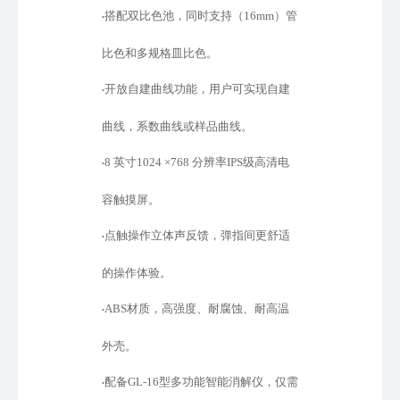
搭配双比色池，同时支持（
16mm）管
•
比色和多规格皿比色。
开放自建曲线功能，用户可实现自建
•
曲线，系数曲线或样品曲线。
8 英寸1024 ×768 分辨率IPS级高清电
•
容触摸屏。
点触操作立体声反馈，弹指间更舒适
•
的操作体验。
ABS材质，高强度、耐腐蚀、耐高温
•
外壳。
配备
GL-16型多功能智能消解仪，仅需
•