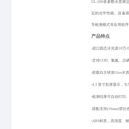
GL-200多参数水
定的光学性能。设备
导检测模式
等
应用程序
产品特点
进口固态冷光源
10
•
支持
COD、氨氮、总
•
搭载自主研发
Glos
•
4.3 英寸彩屏显示
•
检测结果可自动打印
•
搭配支持
(16mm)
•
ABS材质，高强度、
•