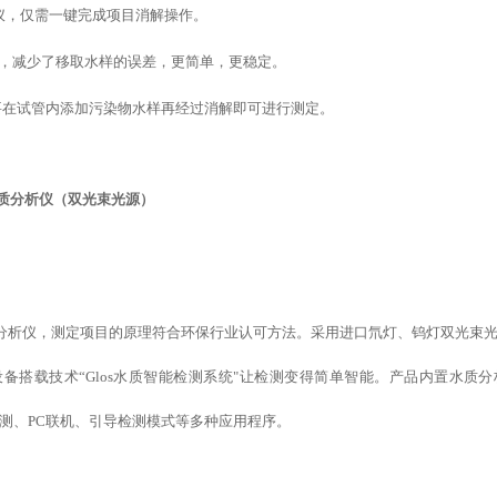
仪，仅需一键完成项目消解操作。
移液器，减少了移取水样的误差，更简单，更稳定。
要在试管内添加污染物水样再经过消解即可进行测定。
质分析仪（双光束光源）
数水质分析仪，测定项目的原理符合环保行业认可方法。采用进口氘灯、钨灯双光束
设备
搭载
技术
“
Glos水质智能检测系统
"
让检测变得简单智能
。产品内置水质分
测、
PC联机、
引导检测模式
等
多种应用程序。