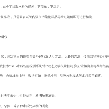
移液器，减少了移取水样的误差，更简单，更稳定。
反复移液，只需要在试管内添加污染物样品再经过消解即可进行检测。
分析仪
质分析仪，测定项目的原理符合环保行业认可方法。设备的光源、传感器等核心部
载
技术
“
Glos水质智能检测系统
"
和
“
动态光学矢量控制系统
"
让检测变得简单智
线、
自建标样
曲线、数据打印、批量检测、引导检测模式
等
多种应用程序。
万小时光学寿命，性能稳定，检测结果准确。
磷、总氮、等多种水质污染物的测定。