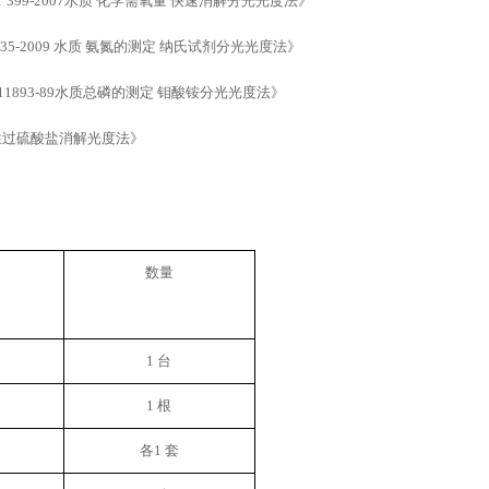
/T 399-2007水质 化学需氧量 快速消解分光光度法》
 535-2009 水质 氨氮的测定 纳氏试剂分光光度法》
 11893-89水质总磷的测定 钼酸铵分光光度法
》
性过硫酸盐消解光度法
》
数量
1 台
1 根
各
1 套