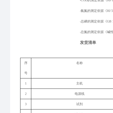
COD的测定
依据
《
HJ
•
氨氮的测定
依据
《
HJ
•
总磷的测定依据
《
GB
•
总氮的测定依据
《
碱
•
发货清单
序
名称
号
1
主机
2
电源线
3
试剂