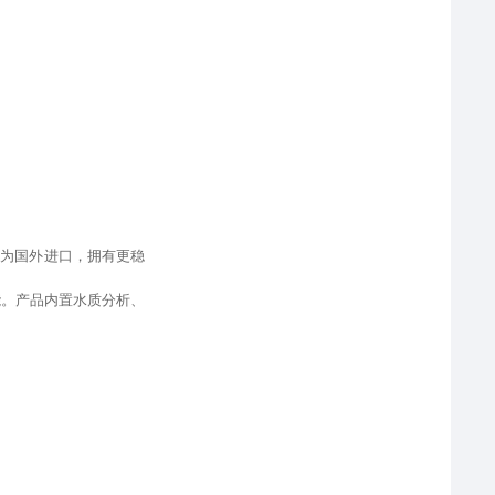
件为国外进口
，
拥有更稳
能
。产品内置水质分析、