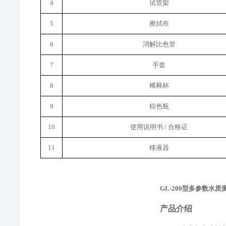
4
试管架
5
擦拭布
6
消解比色管
7
手套
8
稀释
杯
9
棕色瓶
10
使用说明书
/ 合格证
11
移液器
GL-200型多参数水质
产品介绍