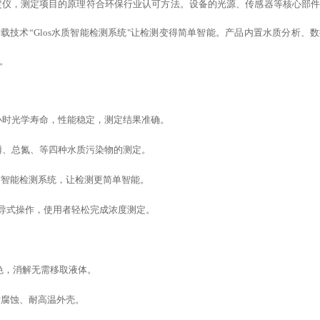
质测定仪，测定项目的原理符合环保行业认可方法。设备的光源、传感器等核心部
搭载
技术
“
Glos水质智能检测系统
"
让检测变得简单智能
。产品内置水质分析、
数
。
万小时光学寿命，性能稳定，测定结果准确。
磷、总氮、等四种水质污染物的测定。
水质智能检测系统，让检测更简单智能。
，引导式操作，使用者轻松完成浓度测定。
。
管比色，消解无需移取液体。
耐腐蚀、耐高温外壳。