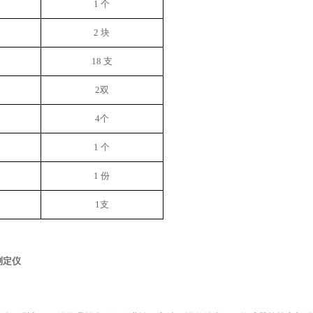
1 个
2 块
18
支
2双
4
个
1 个
1 份
1支
测定仪