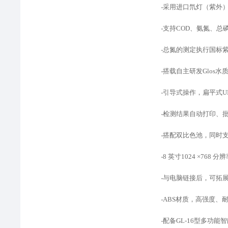
采用进口氘灯（紫外
•
支持
COD、氨氮、总
•
总氮的测定执行国标
•
搭载自主研发
Glos
•
引导式操作，扁平式
•
检测结果自动打印、
•
搭配双比色池，同时
•
8 英寸1024 ×768
•
与电脑链接后，可拓
•
ABS材质，高强度、
•
配备
GL-16型多功
•