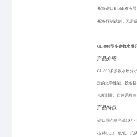
配备进口
Biohit
•
配备预制试剂，无需
•
GL-800型
多参数水质
产品介绍
GL-800多参数水
定的光学性能。设备
搭
光度测量、自建
系数
曲
产品特点
进口固态冷光源
10
•
支持
COD、氨氮、总
•