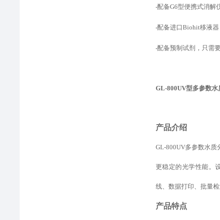
配备
G6型便携式消解
•
配备进口
Biohit
•
配备预制试剂，只需
•
GL-800UV型
多参数水
产品介绍
GL-800UV多参
更稳定的光学性能。
线、数据打印、批量检
产品特点