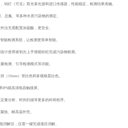
）、钨灯（可见）双光束光源和进口传感器，性能稳定，检测结果准确。
磷、总氮、等多种水质污染物的测定。
紫外法无需配置浓硫酸，更安全。
水质智能检测系统，让检测更简单智能。
UI设计使用者初次上手便能轻松完成污染物检测。
批量检测、引导检测模式等功能。
支持（
16mm）管比色和多规格皿比色。
 分辨率IPS级高清电容触摸屏。
展定量分析、时间扫描等更多的科研程序。
耐腐蚀、耐高温外壳。
能智能消解仪，仅需一键完成项目消解。