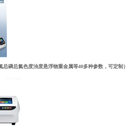
OD氨氮总磷总氮色度浊度悬浮物重金属等40多种参数，可定制）