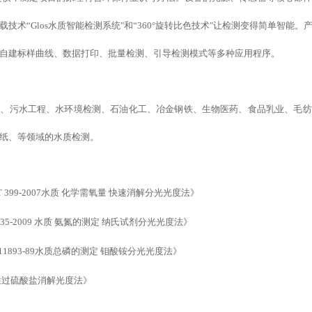
载
技术
“
Glos水质智能检测系统
"
和
“
360°旋转比色技术"
让检测变得简单智能
。
自建标样
曲线、数据打印、批量检测、引导检测模式
等
多种应用程序。
所、污水工程、水环境检测、石油化工、冶金钢铁、生物医药、食品乳业、毛纺
纸、等领域的水质检测。
/T 399-2007水质 化学需氧量 快速消解分光光度法》
 535-2009 水质 氨氮的测定 纳氏试剂分光光度法》
 11893-89水质总磷的测定 钼酸铵分光光度法
》
性过硫酸盐消解光度法
》