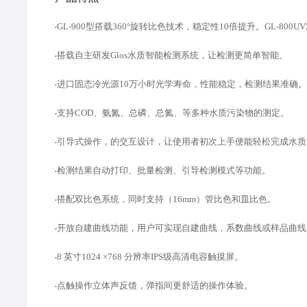
GL-900型搭载
360°旋转比色技术，稳定性10倍提升。GL-800
•
搭载自主研发
Glos水质智能检测系统，让检测更简单智能。
•
进口固态冷光源
10万小时光学寿命，性能稳定，检测结果准确。
•
支持
COD、氨氮、总磷、总氮、等多种水质污染物的测定。
•
引导式操作，的交互设计，让使用者初次上手便能轻松完成水质
•
检测结果自动打印、批量检测、引导检测模式等功能。
•
搭配双比色系统，同时支持（
16mm）管比色和皿比色。
•
开放自建曲线功能，用户可实现自建曲线，系数曲线或样品曲线
•
8 英寸1024 ×768 分辨率IPS级高清电容触摸屏。
•
点触操作立体声反馈，弹指间更舒适的操作体验。
•