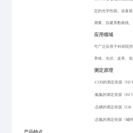
定的光学性能。设备
搭
测量、自建
系数
曲线、
应用领域
可广泛应用于科研院
养殖、光伏、皮革、造
测定原理
COD的测定
依据
《
HJ
•
氨氮的测定
依据
《
HJ
•
总磷的测定依据
《
GB
•
总氮的测定依据
《
碱
•
产品特点