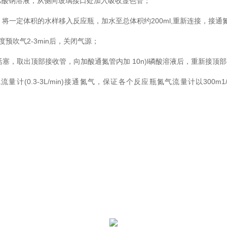
-乙酸钠溶液，从侧向玻璃接口处加入吸收显色管；
，将一定体积的水样移入反应瓶，加水至总体积约200ml,重新连接，接通
n的速度预吹气2-3min后，关闭气源；
塞，取出顶部接收管，向加酸通氮管内加 10n)l磷酸溶液后，重新接顶部
量计(0.3-3L/min)接通氮气，保证各个反应瓶氮气流量计以300m1
。