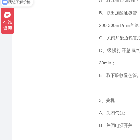
A、取20m1乙酸锌
我想了解价格
B、取出加酸通氮管
200-300m1/mi
C、关闭加酸通氮管活
D、缓慢打开总氮气流
30min；
E、取下吸收显色管
3、关机
A、关闭气源;
B、关闭电源开关