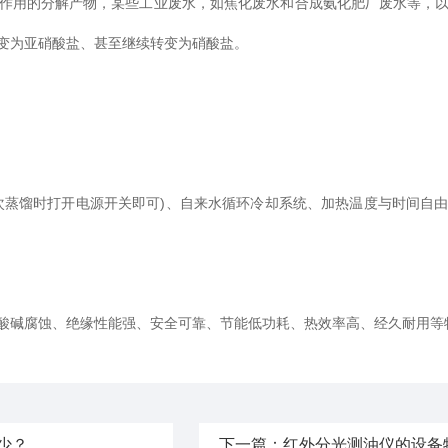
用的分解产物，某些工业废水，如焦化废水和合成氨化肥厂废水等，以
变为亚硝酸盐、甚至继续转变为硝酸盐。
蒸馏时打开电源开关即可)、自来水循环冷却系统、加热温度与时间自由
碱腐蚀、绝缘性能强、安全可靠、节能低功耗、热效率高、经久耐用等
少？
下一篇：
红外分光测油仪的设备